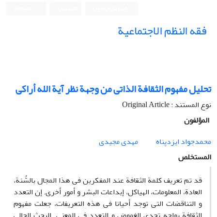
تسجيل الدخول
التسجيل
Persian
فقه النظم الاجتماعیة
تحلیل مفهوم الثقافة الذاتی من وجهة نظر آیة الله أراکی
نوع المستند : Original Article
المؤلفون
محمدجواد ایزدپناه
مهدی مجیدی
المستخلص
قد تم تعریف کلمة الثقافة عند المفکرین فی هذا المجال بالسُّنة،
العادة، المعلومات، الهیاکل، إبداعات البشر و أمور أخری. إن التعدد
و التناقضات التی توجد أحیانا فی هذه التعریفات، جعلت مفهوم
الثقافة یواجه تحدی الغموض و التعدد فی المعنی. البحث الحالی