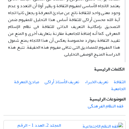
یعتمد الاتجاه الأساسی لمفهوم الثقافة و یظهر أولا أن التعدد و عدم
وجود معنی واحد للثقافة ناتج عن مبادئ المعرفة و یجعل ثانیا اتجاه
آیة الله محسن أراکی للثقافة أساس هذا التحلیل للمفهوم ضمن
التصدیق بإمکانیة التعریف الذاتی للثقافة فی نظام الإسلام
المعرفی. کما أنه إضافة للجامعیة مقارنة بتعاریف أخری و المنع من
تقیید الثقافة بموارد مخصوصة یعکس أن هذا الاتجاه یمنع شمول
هذا المفهوم للمصادیق التی تنافی مفهوم هذه الحقیقة. تتبع هذه
الدراسة المنهج الوصفی التحلیلی.
الكلمات الرئيسية
الثقافة
تعریف الخبراء
تعریف الأستاذ أراکی
مبادئ المعرفة
الجامعیة
الموضوعات الرئيسية
فقه النظام الفرهنگی
المجلد 2، العدد 1 - الرقم