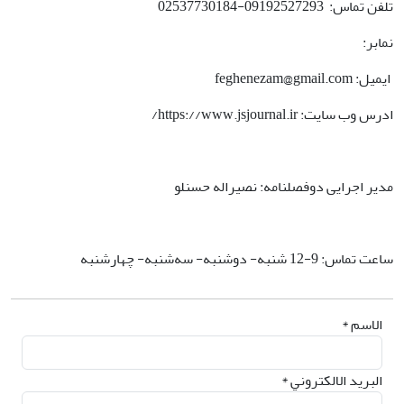
تلفن تماس: 09192527293-02537730184
نمابر:
ایمیل: feghenezam@gmail.com
ادرس وب سایت: https://www.jsjournal.ir/
مدیر اجرایی دوفصلنامه: نصیراله حسنلو
ساعت تماس: 9-12 شنبه- دوشنبه- سه‌شنبه- چهارشنبه
الاسم *
البريد الالكتروني *