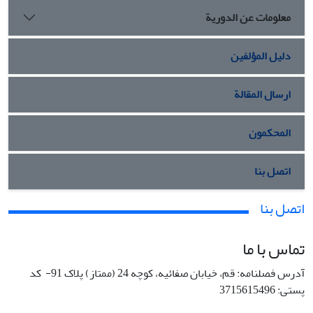
معلومات عن الدورية
دليل المؤلفين
ارسال المقالة
المحكمون
اتصل بنا
اتصل بنا
تماس با ما
آدرس فصلنامه: قم، خیابان صفائیه، کوچه 24 (ممتاز) پلاک 91- کد
پستی: 3715615496