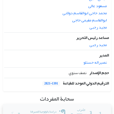
مسعود عالی
محمد حاجی ابوالقاسم دولابی
ابوالقاسم مقیمی حاجی
مجید رجبی
مساعد رئيس التحرير
مجید رجبی
المدير
نصیراله حسنلو
حجم الإصدار
نصف سنوي
الترقيم الدولي الموحد للطباعة
2821-1391
سحابة المفردات
الأحزاب‌‌
دراسة باثولوجیة للصیرفة‌‌