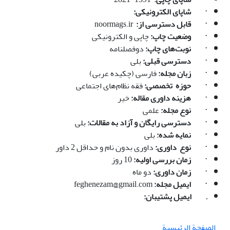
·
شاپای الکترونیکی:
·
قابل دسترسی از:
noormags.ir
·
وضعیت چاپ:
چاپی و الکترونیکی
·
نوبت‌های چاپ:
دوفصلنامه
·
دسترسی قبلی:
بلی
·
زبان مجله:
فارسی (چکیده عربی)
·
حوزه تخصصی:
فقه نظام‌های اجتماعی
· هزینه داوری مقاله:
خیر
·
نوع مجله:
علمی
·
دسترسی رایگان و آزاد به مقالات:
بلی
·
نمایه شده:
بلی
·
نوع داوری:
داوری بدون نام و حداقل 2 داور
· زمان بررسی اولیه:
10 روز
·
زمان داوری:
دو ماه
·
ایمیل مجله:
feghenezam@gmail.com
. ایمیل پشتیبان:
الصفحة الرئيسية