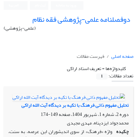
ورود به سامانه
ثبت نام
العربیة
دوفصلنامه علمی-پژوهشی فقه نظام
(علمی-پژوهشی)
صفحه اصلی
فهرست مقالات
کلیدواژه‌ها =
تعریف استاد اراکی
تعداد مقالات:
1
تحلیل مفهوم ذاتی فرهنگ با تکیه بر دیدگاه آیت الله اراکی
دوره 2، شماره 1، شهریور 1404، صفحه
149-174
محمدجواد ایزدپناه، مهدی مجیدی
چکیده
واژه «فرهنگ» از سوی اندیش‏وران این عرصه، به سنت،